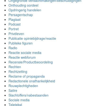
Ongegronde verdachtmakingen/beschuldigingen
Onthouding oordeel
Opdringerig handelen
Persagentschap
Plagiaat
Podcast
Portret
Privéleven
Publicatie opiniebijdrage/reactie
Publieke figuren
Radio
Reactie sociale media
Reactie webforum
Recensie/Productbeoordeling
Rechten
Rechtzetting
Reclame of propaganda
Redactionele onafhankelijkheid
Rouwplechtigheden
Satire
Slachtoffers/nabestaanden
Sociale media
Teletekst