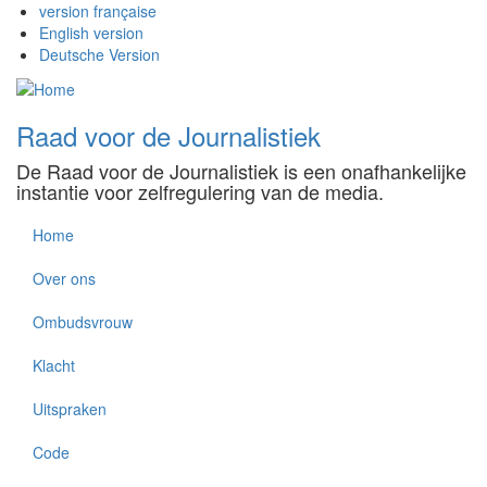
Overslaan
version française
en
English version
naar
Deutsche Version
de
inhoud
gaan
Raad voor de Journalistiek
De Raad voor de Journalistiek is een onafhankelijke
instantie voor zelfregulering van de media.
Home
rvdj
Over ons
Ombudsvrouw
Klacht
Uitspraken
Code